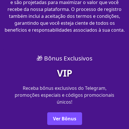
e são projetadas para maximizar o valor que você
recebe da nossa plataforma. O processo de registro
também inclui a aceitação dos termos e condições,
garantindo que você esteja ciente de todos os
benefícios e responsabilidades associados à sua conta.
🎁 Bônus Exclusivos
VIP
Receba bônus exclusivos do Telegram,
promoções especiais e códigos promocionais
únicos!
Ver Bônus