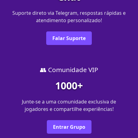
Suporte direto via Telegram, respostas rápidas e
atendimento personalizado!
Falar Suporte
👥 Comunidade VIP
1000+
Junte-se a uma comunidade exclusiva de
jogadores e compartilhe experiências!
Entrar Grupo