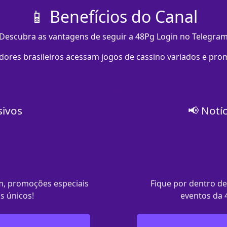
📱 Benefícios do Canal
Descubra as vantagens de seguir a 48Pg Login no Telegra
dores brasileiros acessam jogos de cassino variados e prom
sivos
📢 Notí
m, promoções especiais
Fique por dentro d
s únicos!
eventos da 