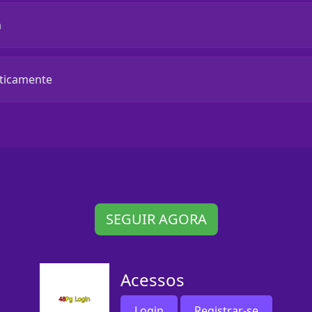
a
aticamente
SEGUIR AGORA
Acessos
Login
Registrar-se