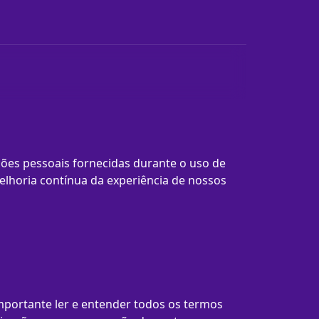
ções pessoais fornecidas durante o uso de
elhoria contínua da experiência de nossos
mportante ler e entender todos os termos