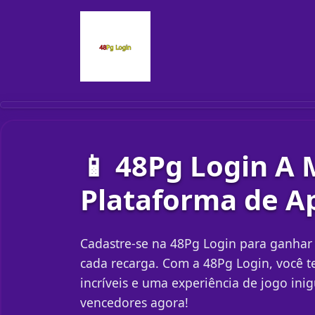
📱 48Pg Login A 
Plataforma de A
Cadastre-se na 48Pg Login para ganhar
cada recarga. Com a 48Pg Login, você 
incríveis e uma experiência de jogo inig
vencedores agora!