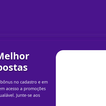
Melhor
postas
 bônus no cadastro e em
tem acesso a promoções
ualável. Junte-se aos