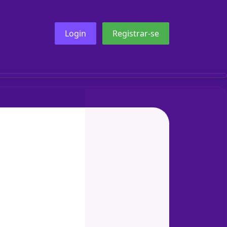
Login
Registrar-se