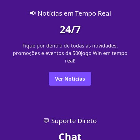
📢 Notícias em Tempo Real
24/7
Fique por dentro de todas as novidades,
promoções e eventos da 500Jogo Win em tempo
real!
Ver Notícias
💬 Suporte Direto
Chat