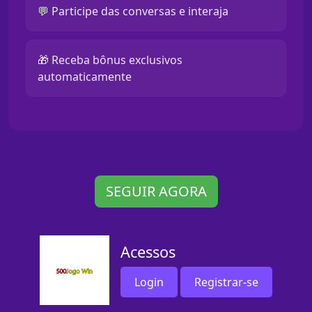
💬 Participe das conversas e interaja
🎁 Receba bônus exclusivos
automaticamente
SEGUIR AGORA
Acessos
Login
Registrar-se