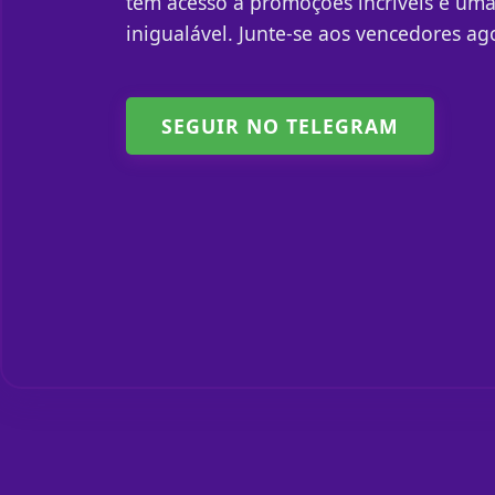
tem acesso a promoções incríveis e uma
inigualável. Junte-se aos vencedores ag
SEGUIR NO TELEGRAM