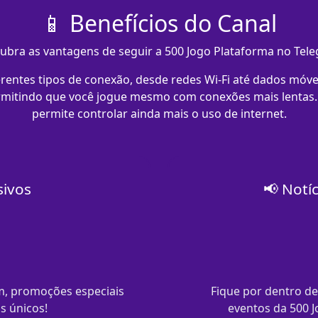
📱 Benefícios do Canal
ubra as vantagens de seguir a 500 Jogo Plataforma no Tel
erentes tipos de conexão, desde redes Wi-Fi até dados móv
rmitindo que você jogue mesmo com conexões mais lentas.
permite controlar ainda mais o uso de internet.
sivos
📢 Notí
m, promoções especiais
Fique por dentro d
s únicos!
eventos da 500 