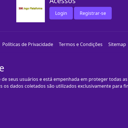
Acessos
Login
Registrar-se
Políticas de Privacidade
Termos e Condições
Sitemap
de
de de seus usuários e está empenhada em proteger todas a
 os dados coletados são utilizados exclusivamente para fi