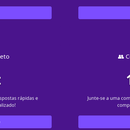
reto
👥 
t
espostas rápidas e
Junte-se a uma com
lizado!
compa
e