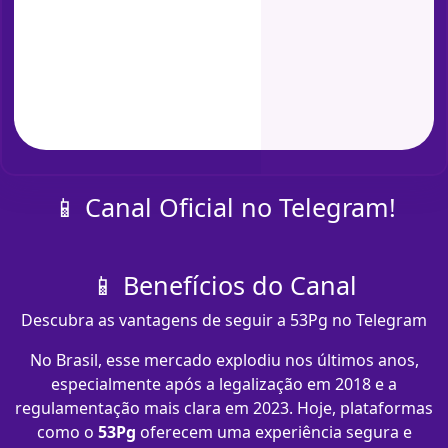
📱 Canal Oficial no Telegram!
📱 Benefícios do Canal
Descubra as vantagens de seguir a 53Pg no Telegram
No Brasil, esse mercado explodiu nos últimos anos,
especialmente após a legalização em 2018 e a
regulamentação mais clara em 2023. Hoje, plataformas
como o
53Pg
oferecem uma experiência segura e