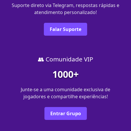
Suporte direto via Telegram, respostas rápidas e
atendimento personalizado!
Falar Suporte
👥 Comunidade VIP
1000+
Junte-se a uma comunidade exclusiva de
jogadores e compartilhe experiências!
Entrar Grupo