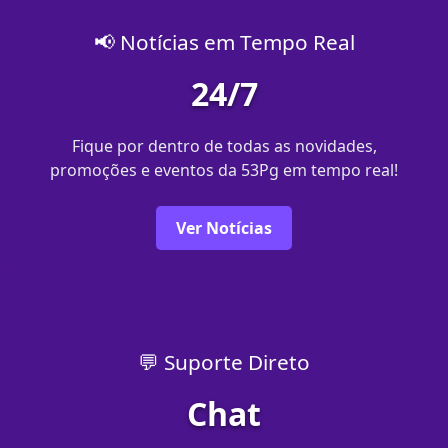
📢 Notícias em Tempo Real
24/7
Fique por dentro de todas as novidades,
promoções e eventos da 53Pg em tempo real!
Ver Notícias
💬 Suporte Direto
Chat