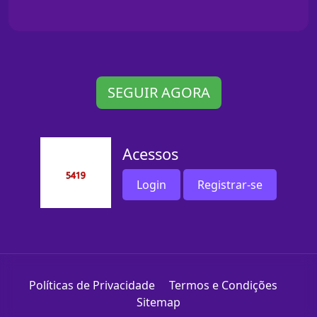
SEGUIR AGORA
Acessos
Login
Registrar-se
Políticas de Privacidade
Termos e Condições
Sitemap