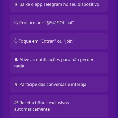
📱 Baixe o app Telegram no seu dispositivo
🔍 Procure por "@5419Oficial"
👆 Toque em "Entrar" ou "Join"
🔔 Ative as notificações para não perder
nada
💬 Participe das conversas e interaja
🎁 Receba bônus exclusivos
automaticamente