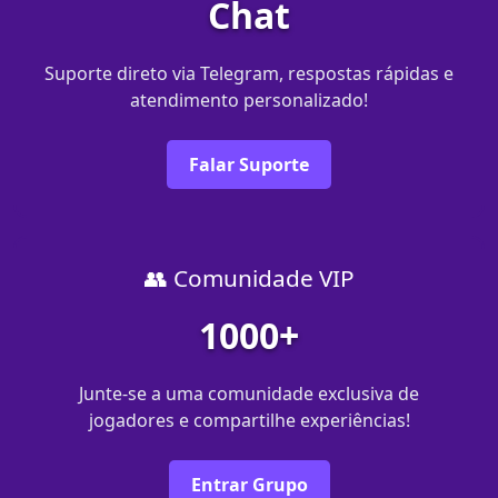
Chat
Suporte direto via Telegram, respostas rápidas e
atendimento personalizado!
Falar Suporte
👥 Comunidade VIP
1000+
Junte-se a uma comunidade exclusiva de
jogadores e compartilhe experiências!
Entrar Grupo