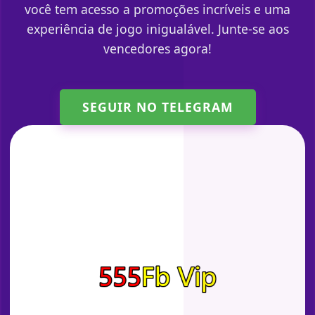
você tem acesso a promoções incríveis e uma
experiência de jogo inigualável. Junte-se aos
vencedores agora!
SEGUIR NO TELEGRAM