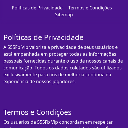
Políticas de Privacidade
Termos e Condições
Sitemap
Políticas de Privacidade
A 555Fb Vip valoriza a privacidade de seus usuários e
está empenhada em proteger todas as informações
pessoais fornecidas durante o uso de nossos canais de
comunicação. Todos os dados coletados são utilizados
exclusivamente para fins de melhoria contínua da
experiência de nossos jogadores.
Termos e Condições
Os usuários da 555Fb Vip concordam em respeitar