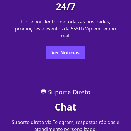
24/7
Fique por dentro de todas as novidades,
promoções e eventos da 555Fb Vip em tempo
real!
Ver Notícias
💬 Suporte Direto
Chat
Suporte direto via Telegram, respostas rápidas e
atendimento personalizado!