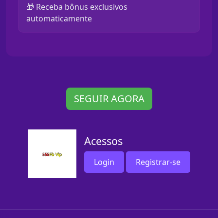
🎁 Receba bônus exclusivos
automaticamente
SEGUIR AGORA
Acessos
Login
Registrar-se