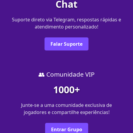
Chat
Suporte direto via Telegram, respostas rápidas e
atendimento personalizado!
Falar Suporte
👥 Comunidade VIP
1000+
Junte-se a uma comunidade exclusiva de
jogadores e compartilhe experiências!
Entrar Grupo