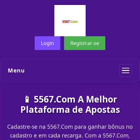
Login
Registrar-se
Menu
📱 5567.Com A Melhor
Plataforma de Apostas
Cadastre-se na 5567.Com para ganhar bônus no
cadastro e em cada recarga. Com a 5567.Com,