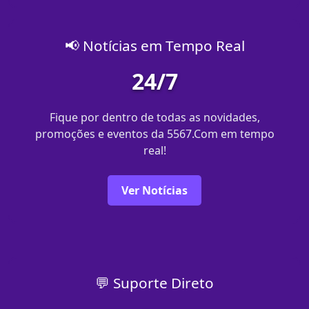
📢 Notícias em Tempo Real
24/7
Fique por dentro de todas as novidades,
promoções e eventos da 5567.Com em tempo
real!
Ver Notícias
💬 Suporte Direto