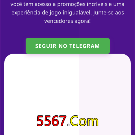
você tem acesso a promoções incríveis e uma
experiência de jogo inigualável. Junte-se aos
vencedores agora!
SEGUIR NO TELEGRAM