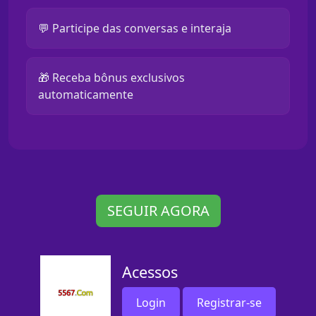
💬 Participe das conversas e interaja
🎁 Receba bônus exclusivos
automaticamente
SEGUIR AGORA
Acessos
Login
Registrar-se