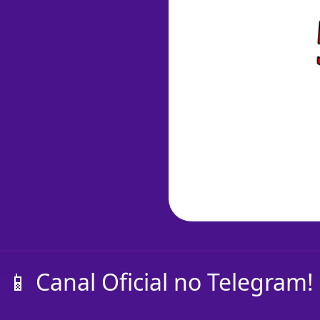
📱 Canal Oficial no Telegram!