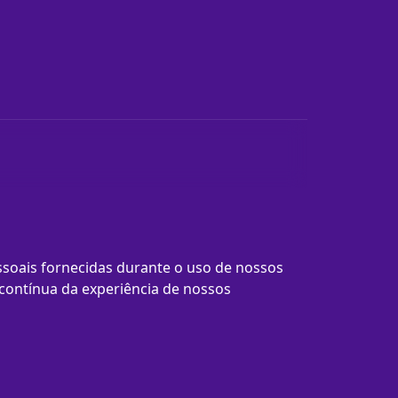
ssoais fornecidas durante o uso de nossos
 contínua da experiência de nossos