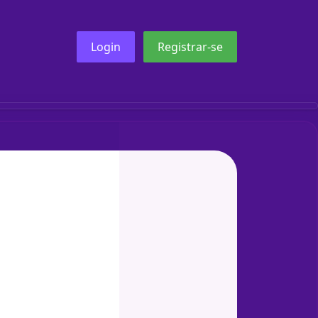
Login
Registrar-se