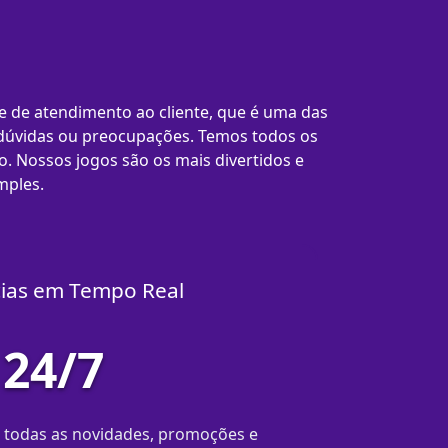
e de atendimento ao cliente, que é uma das
s dúvidas ou preocupações. Temos todos os
 Nossos jogos são os mais divertidos e
mples.
cias em Tempo Real
24/7
e todas as novidades, promoções e