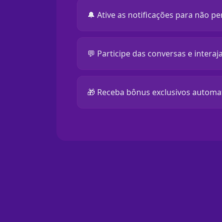
🔔 Ative as notificações para não p
💬 Participe das conversas e interaj
🎁 Receba bônus exclusivos autom