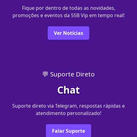
Fique por dentro de todas as novidades,
promoções e eventos da 55B Vip em tempo real!
Ver Notícias
💬 Suporte Direto
Chat
Suporte direto via Telegram, respostas rápidas e
atendimento personalizado!
Falar Suporte