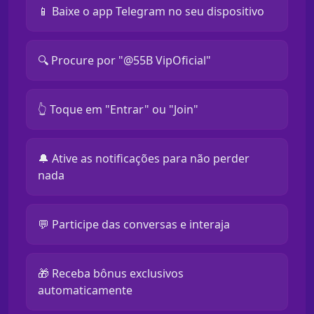
📱 Baixe o app Telegram no seu dispositivo
🔍 Procure por "@55B VipOficial"
👆 Toque em "Entrar" ou "Join"
🔔 Ative as notificações para não perder
nada
💬 Participe das conversas e interaja
🎁 Receba bônus exclusivos
automaticamente