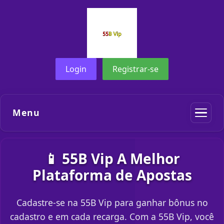
Login
Registrar-se
Menu
📱 55B Vip A Melhor
Plataforma de Apostas
Cadastre-se na 55B Vip para ganhar bônus no
cadastro e em cada recarga. Com a 55B Vip, você