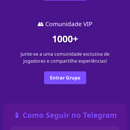
👥 Comunidade VIP
1000+
Junte-se a uma comunidade exclusiva de
jogadores e compartilhe experiências!
Entrar Grupo
📱 Como Seguir no Telegram