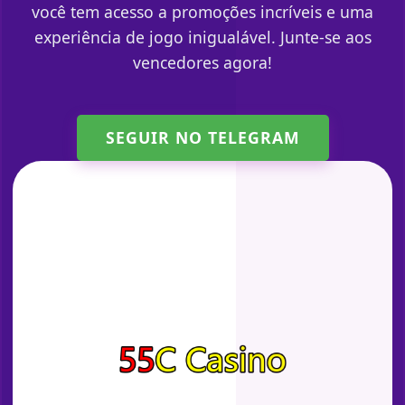
você tem acesso a promoções incríveis e uma
experiência de jogo inigualável. Junte-se aos
vencedores agora!
SEGUIR NO TELEGRAM