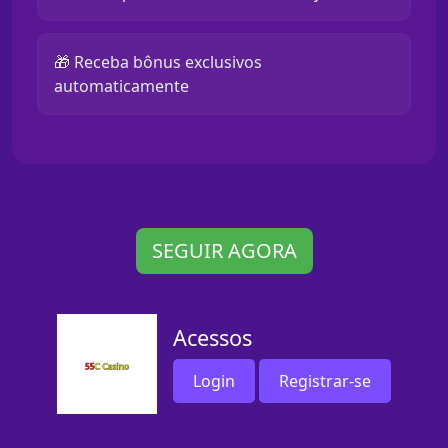
🎁 Receba bônus exclusivos
automaticamente
SEGUIR AGORA
Acessos
Login
Registrar-se