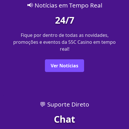
📢 Notícias em Tempo Real
24/7
Fique por dentro de todas as novidades,
promoções e eventos da 55C Casino em tempo
real!
Ver Notícias
💬 Suporte Direto
Chat