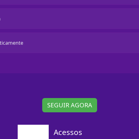
a
aticamente
SEGUIR AGORA
Acessos