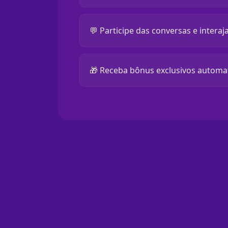
💬 Participe das conversas e interaj
🎁 Receba bônus exclusivos autom