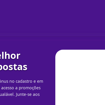
elhor
postas
ônus no cadastro e em
m acesso a promoções
ualável. Junte-se aos