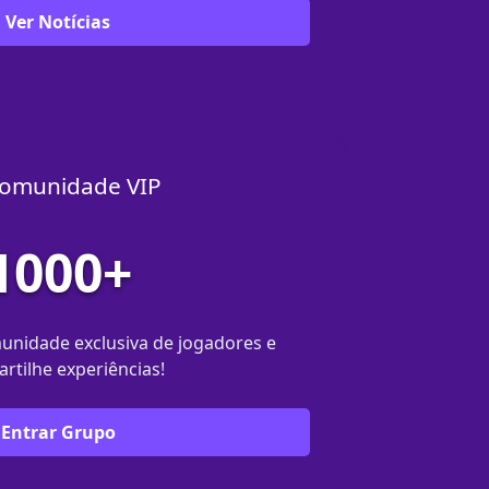
Ver Notícias
Comunidade VIP
1000+
unidade exclusiva de jogadores e
rtilhe experiências!
Entrar Grupo