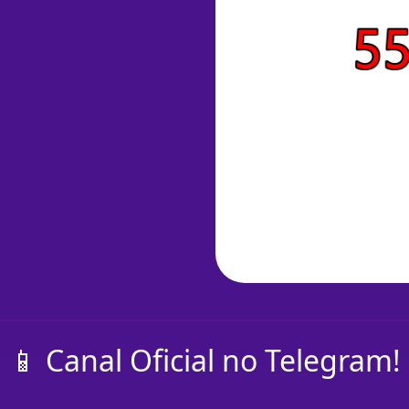
📱 Canal Oficial no Telegram!