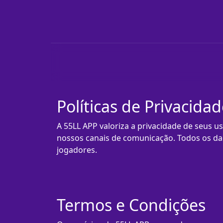
Políticas de Privacida
A 55LL APP valoriza a privacidade de seus 
nossos canais de comunicação. Todos os dad
jogadores.
Termos e Condições