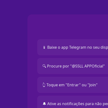
📱 Baixe o app Telegram no seu disp
🔍 Procure por "@55LL APPOficial"
👆 Toque em "Entrar" ou "Join"
🔔 Ative as notificações para não p