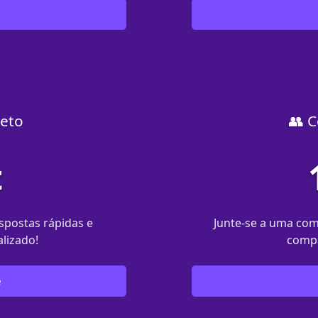
reto
👥 
t
espostas rápidas e
Junte-se a uma com
lizado!
compa
e