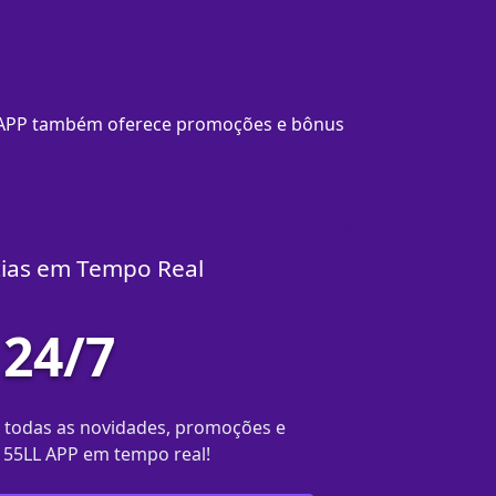
5LL APP também oferece promoções e bônus
cias em Tempo Real
24/7
e todas as novidades, promoções e
 55LL APP em tempo real!