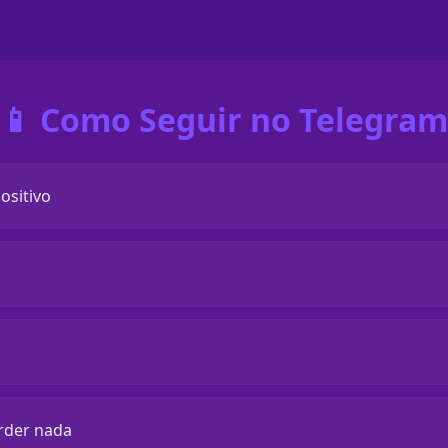
📱 Como Seguir no Telegram
ositivo
erder nada