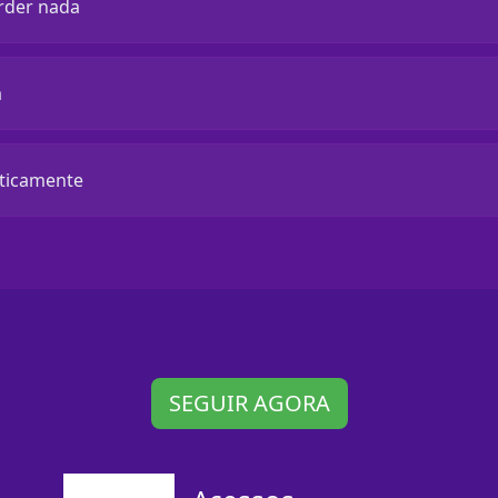
erder nada
a
aticamente
SEGUIR AGORA