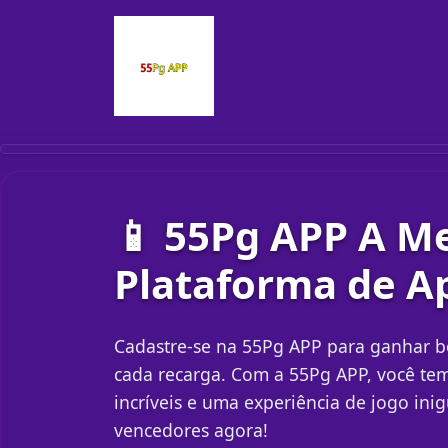
📱 55Pg APP A M
Plataforma de A
Cadastre-se na 55Pg APP para ganhar b
cada recarga. Com a 55Pg APP, você te
incríveis e uma experiência de jogo inig
vencedores agora!