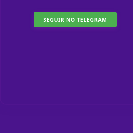
SEGUIR NO TELEGRAM