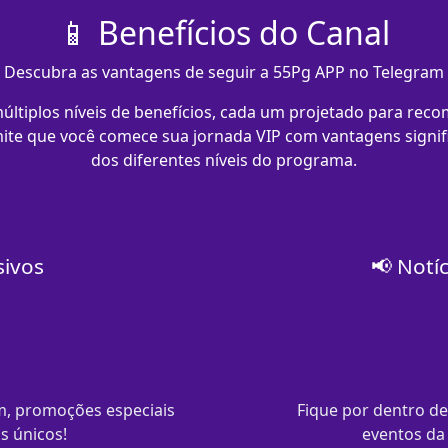
📱 Benefícios do Canal
Descubra as vantagens de seguir a 55Pg APP no Telegram
tiplos níveis de benefícios, cada um projetado para recom
te que você comece sua jornada VIP com vantagens signifi
dos diferentes níveis do programa.
sivos
📢 Notí
m, promoções especiais
Fique por dentro d
s únicos!
eventos da