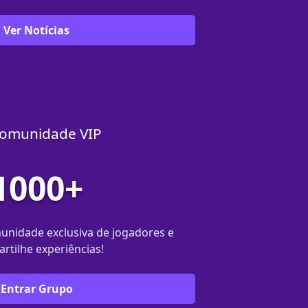
Ver Notícias
Comunidade VIP
1000+
unidade exclusiva de jogadores e
rtilhe experiências!
Entrar Grupo