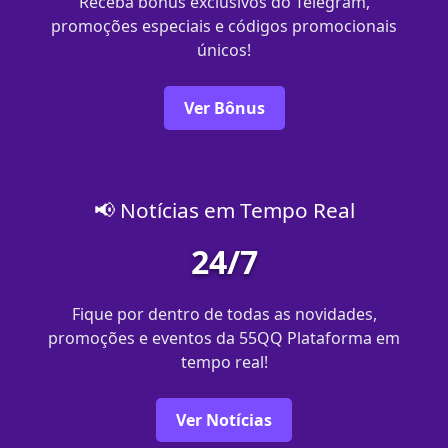
Receba bônus exclusivos do Telegram,
promoções especiais e códigos promocionais
únicos!
Ver Bônus
📢 Notícias em Tempo Real
24/7
Fique por dentro de todas as novidades,
promoções e eventos da 55QQ Plataforma em
tempo real!
Ver Notícias