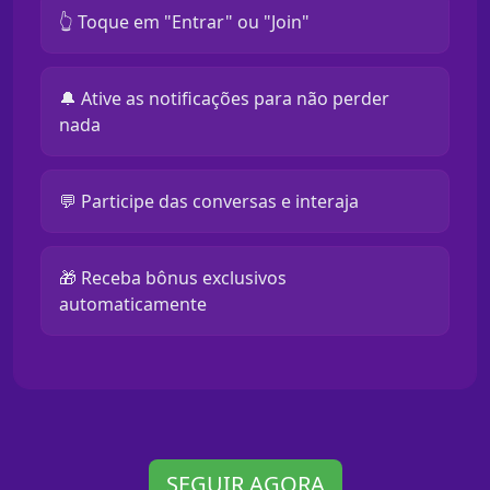
👆 Toque em "Entrar" ou "Join"
🔔 Ative as notificações para não perder
nada
💬 Participe das conversas e interaja
🎁 Receba bônus exclusivos
automaticamente
SEGUIR AGORA