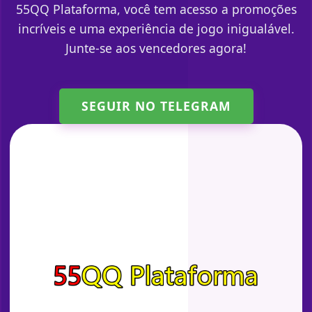
55QQ Plataforma, você tem acesso a promoções
incríveis e uma experiência de jogo inigualável.
Junte-se aos vencedores agora!
SEGUIR NO TELEGRAM