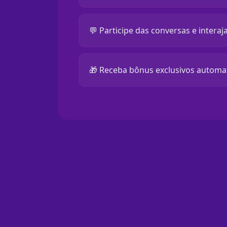
💬 Participe das conversas e interaj
🎁 Receba bônus exclusivos autom