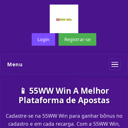
Login
Registrar-se
Menu
📱 55WW Win A Melhor
Plataforma de Apostas
Cadastre-se na 55WW Win para ganhar bônus no
cadastro e em cada recarga. Com a 55WW Win,