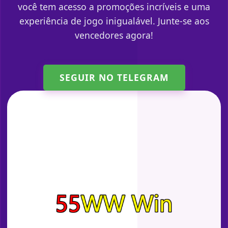
você tem acesso a promoções incríveis e uma
experiência de jogo inigualável. Junte-se aos
vencedores agora!
SEGUIR NO TELEGRAM