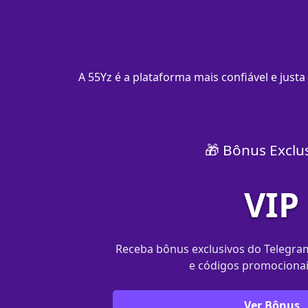
A 55Yz é a plataforma mais confiável e justa
🎁 Bônus Exclu
VIP
Receba bônus exclusivos do Telegra
e códigos promocionai
Ver Bônus