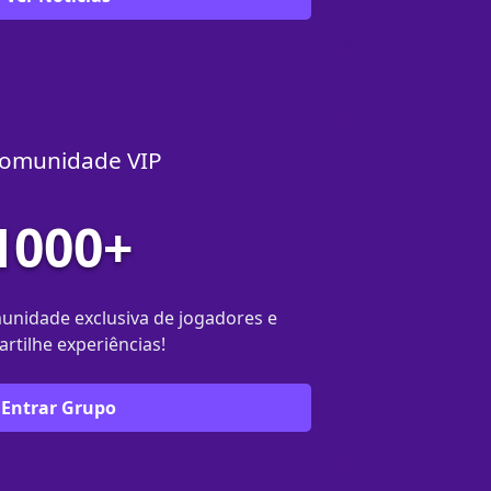
Comunidade VIP
1000+
unidade exclusiva de jogadores e
rtilhe experiências!
Entrar Grupo