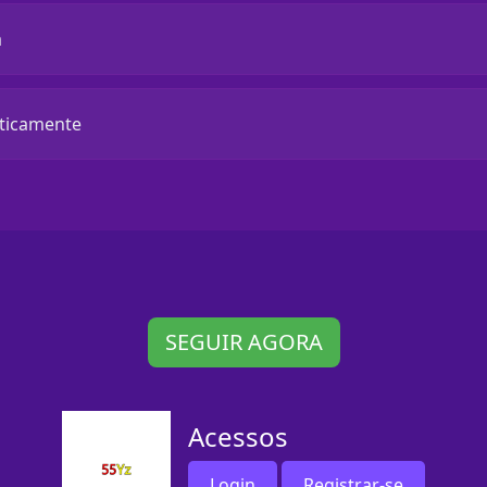
a
aticamente
SEGUIR AGORA
Acessos
Login
Registrar-se