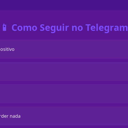
📱 Como Seguir no Telegram
ositivo
erder nada