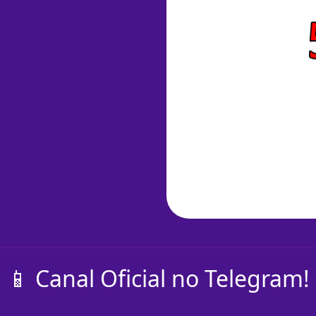
📱 Canal Oficial no Telegram!