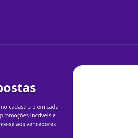
postas
 no cadastro e em cada
 promoções incríveis e
unte-se aos vencedores