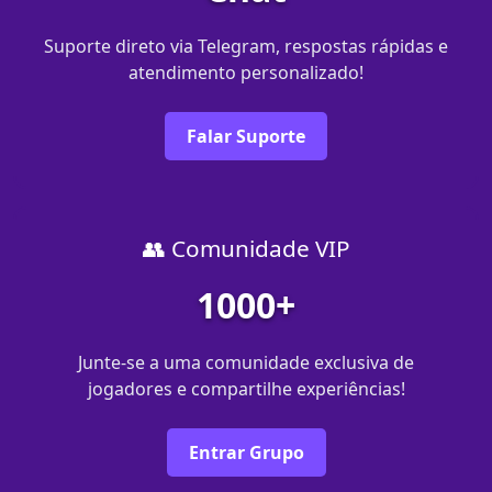
Suporte direto via Telegram, respostas rápidas e
atendimento personalizado!
Falar Suporte
👥 Comunidade VIP
1000+
Junte-se a uma comunidade exclusiva de
jogadores e compartilhe experiências!
Entrar Grupo