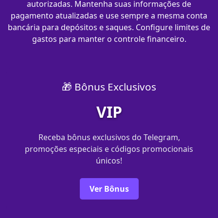
autorizadas. Mantenha suas informações de
pagamento atualizadas e use sempre a mesma conta
bancária para depósitos e saques. Configure limites de
gastos para manter o controle financeiro.
🎁 Bônus Exclusivos
VIP
Receba bônus exclusivos do Telegram,
promoções especiais e códigos promocionais
únicos!
Ver Bônus