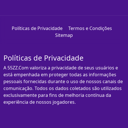
Políticas de Privacidade
Termos e Condições
Sitemap
Políticas de Privacidade
A 55ZZ.Com valoriza a privacidade de seus usuários e
está empenhada em proteger todas as informações
pessoais fornecidas durante o uso de nossos canais de
comunicação. Todos os dados coletados são utilizados
exclusivamente para fins de melhoria contínua da
experiência de nossos jogadores.