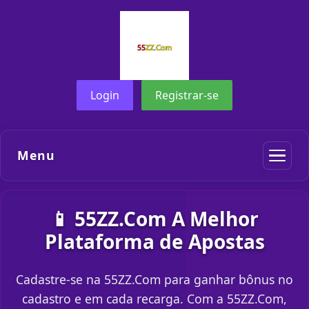
Login
Registrar-se
Menu
📱 55ZZ.Com A Melhor
Plataforma de Apostas
Cadastre-se na 55ZZ.Com para ganhar bônus no
cadastro e em cada recarga. Com a 55ZZ.Com,