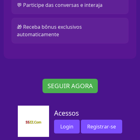
💬 Participe das conversas e interaja
🎁 Receba bônus exclusivos
automaticamente
SEGUIR AGORA
Acessos
Login
Registrar-se