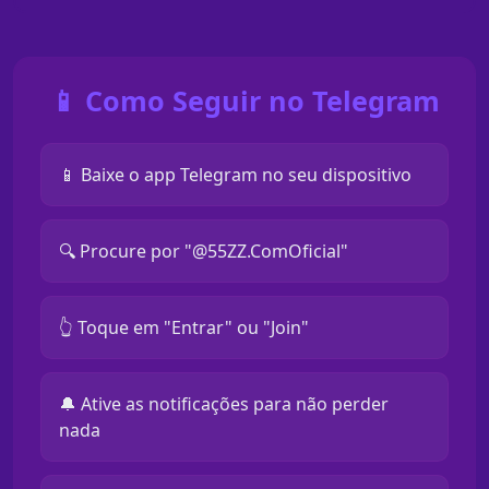
📱 Como Seguir no Telegram
📱 Baixe o app Telegram no seu dispositivo
🔍 Procure por "@55ZZ.ComOficial"
👆 Toque em "Entrar" ou "Join"
🔔 Ative as notificações para não perder
nada