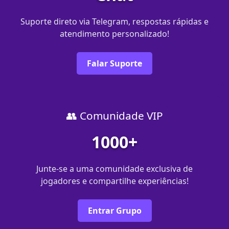
Suporte direto via Telegram, respostas rápidas e
atendimento personalizado!
Falar Suporte
👥 Comunidade VIP
1000+
Junte-se a uma comunidade exclusiva de
jogadores e compartilhe experiências!
Entrar Grupo