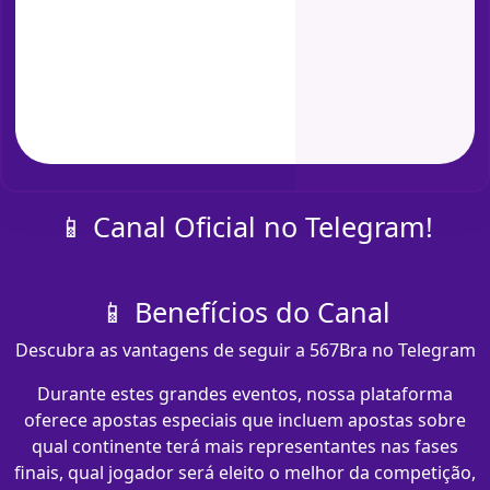
📱 Canal Oficial no Telegram!
📱 Benefícios do Canal
Descubra as vantagens de seguir a 567Bra no Telegram
Durante estes grandes eventos, nossa plataforma
oferece apostas especiais que incluem apostas sobre
qual continente terá mais representantes nas fases
finais, qual jogador será eleito o melhor da competição,