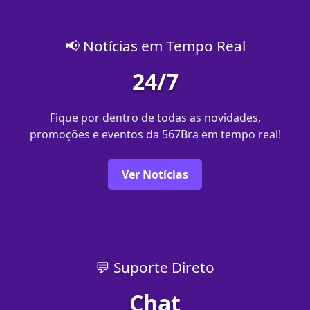
📢 Notícias em Tempo Real
24/7
Fique por dentro de todas as novidades,
promoções e eventos da 567Bra em tempo real!
Ver Notícias
💬 Suporte Direto
Chat