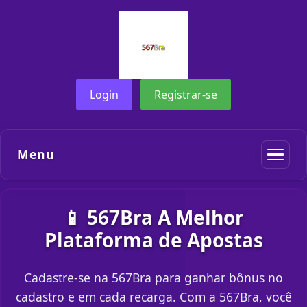
Login
Registrar-se
Menu
📱 567Bra A Melhor
Plataforma de Apostas
Cadastre-se na 567Bra para ganhar bônus no
cadastro e em cada recarga. Com a 567Bra, você