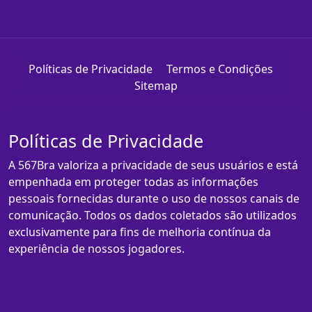
Políticas de Privacidade
Termos e Condições
Sitemap
Políticas de Privacidade
A 567Bra valoriza a privacidade de seus usuários e está
empenhada em proteger todas as informações
pessoais fornecidas durante o uso de nossos canais de
comunicação. Todos os dados coletados são utilizados
exclusivamente para fins de melhoria contínua da
experiência de nossos jogadores.