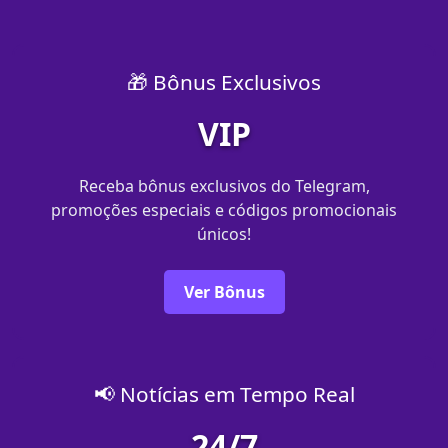
🎁 Bônus Exclusivos
VIP
Receba bônus exclusivos do Telegram,
promoções especiais e códigos promocionais
únicos!
Ver Bônus
📢 Notícias em Tempo Real
24/7