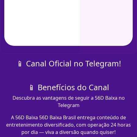
📱 Canal Oficial no Telegram!
📱 Benefícios do Canal
Descubra as vantagens de seguir a 56D Baixa no
Telegram
A 56D Baixa 56D Baixa Brasil entrega conteúdo de
entretenimento diversificado, com operação 24 horas
por dia — viva a diversão quando quiser!