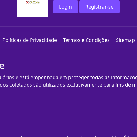
Login
Registrar-se
Políticas de Privacidade
Termos e Condições
Sitemap
de
usuários e está empenhada em proteger todas as informaçõe
os coletados são utilizados exclusivamente para fins de m