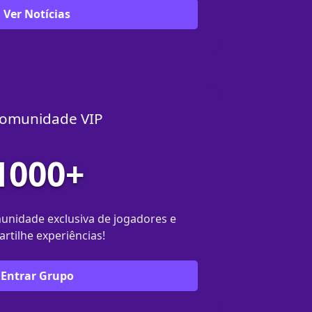
Ver Notícias
Comunidade VIP
1000+
unidade exclusiva de jogadores e
rtilhe experiências!
Entrar Grupo