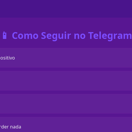
📱 Como Seguir no Telegram
ositivo
erder nada