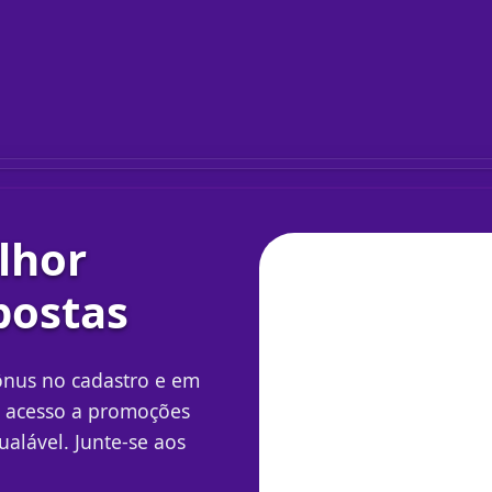
lhor
postas
ônus no cadastro e em
m acesso a promoções
ualável. Junte-se aos