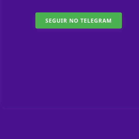
SEGUIR NO TELEGRAM