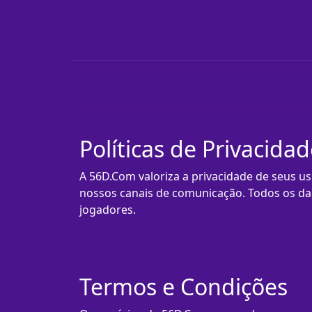
Políticas de Privacida
A 56D.Com valoriza a privacidade de seus 
nossos canais de comunicação. Todos os dad
jogadores.
Termos e Condições