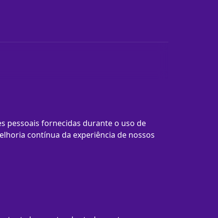
s pessoais fornecidas durante o uso de
elhoria contínua da experiência de nossos