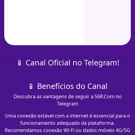
📱 Canal Oficial no Telegram!
📱 Benefícios do Canal
Descubra as vantagens de seguir a 56R.Com no
Telegram
Uma conexão estável com a internet é essencial para o
funcionamento adequado da plataforma.
Recomendamos conexão Wi-Fi ou dados móveis 4G/5G