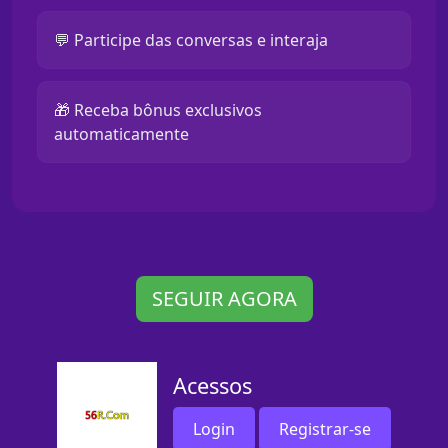
💬 Participe das conversas e interaja
🎁 Receba bônus exclusivos
automaticamente
SEGUIR AGORA
Acessos
Login
Registrar-se