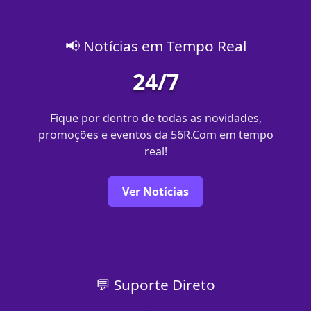
📢 Notícias em Tempo Real
24/7
Fique por dentro de todas as novidades,
promoções e eventos da 56R.Com em tempo
real!
Ver Notícias
💬 Suporte Direto