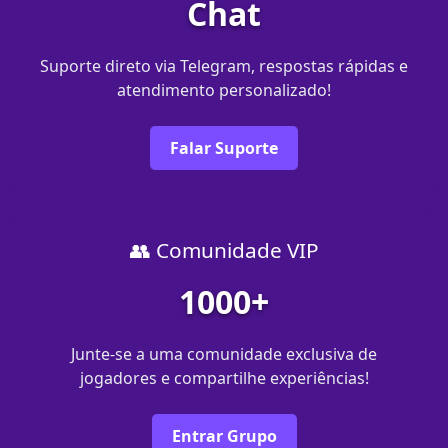
Chat
Suporte direto via Telegram, respostas rápidas e
atendimento personalizado!
Falar Suporte
👥 Comunidade VIP
1000+
Junte-se a uma comunidade exclusiva de
jogadores e compartilhe experiências!
Entrar Grupo