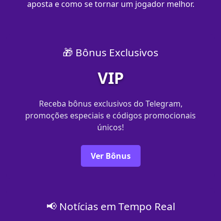
aposta e como se tornar um jogador melhor.
🎁 Bônus Exclusivos
VIP
Receba bônus exclusivos do Telegram,
promoções especiais e códigos promocionais
únicos!
Ver Bônus
📢 Notícias em Tempo Real