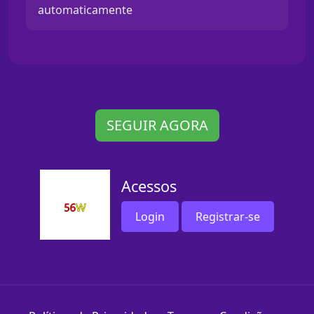
automaticamente
SEGUIR AGORA
Acessos
Login
Registrar-se