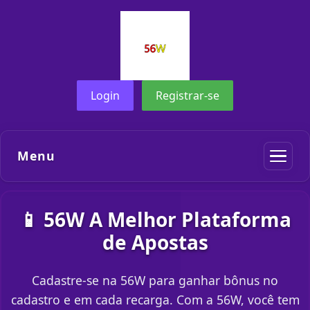
Login
Registrar-se
Menu
📱 56W A Melhor Plataforma
de Apostas
Cadastre-se na 56W para ganhar bônus no
cadastro e em cada recarga. Com a 56W, você tem