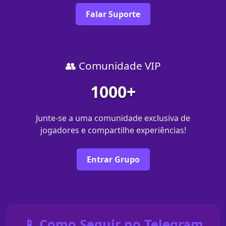
Falar Suporte
👥 Comunidade VIP
1000+
Junte-se a uma comunidade exclusiva de
jogadores e compartilhe experiências!
Entrar Grupo
📱 Como Seguir no Telegram