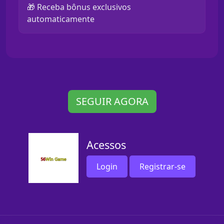
🎁 Receba bônus exclusivos
automaticamente
SEGUIR AGORA
Acessos
Login
Registrar-se