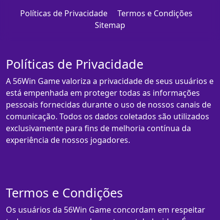
Políticas de Privacidade
Termos e Condições
Sitemap
Políticas de Privacidade
A 56Win Game valoriza a privacidade de seus usuários e
está empenhada em proteger todas as informações
pessoais fornecidas durante o uso de nossos canais de
comunicação. Todos os dados coletados são utilizados
exclusivamente para fins de melhoria contínua da
experiência de nossos jogadores.
Termos e Condições
Os usuários da 56Win Game concordam em respeitar