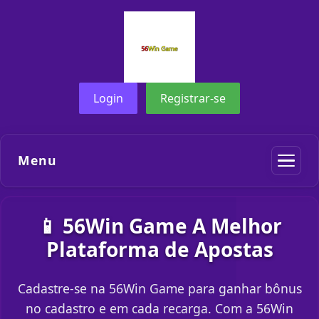
Login
Registrar-se
Menu
📱 56Win Game A Melhor
Plataforma de Apostas
Cadastre-se na 56Win Game para ganhar bônus
no cadastro e em cada recarga. Com a 56Win