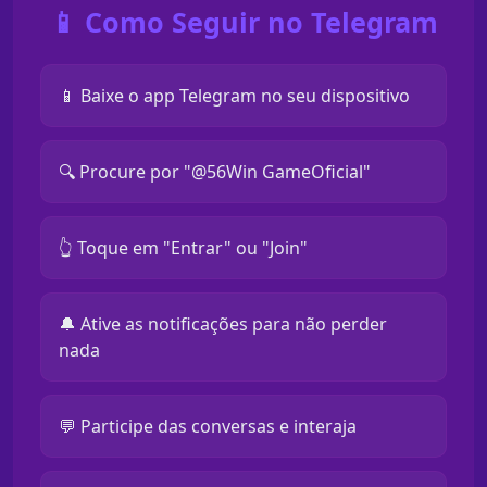
📱 Como Seguir no Telegram
📱 Baixe o app Telegram no seu dispositivo
🔍 Procure por "@56Win GameOficial"
👆 Toque em "Entrar" ou "Join"
🔔 Ative as notificações para não perder
nada
💬 Participe das conversas e interaja