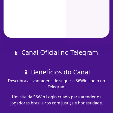
📱 Canal Oficial no Telegram!
📱 Benefícios do Canal
Descubra as vantagens de seguir a 56Win Login no
Telegram
Um site da 56Win Login criado para atender os
jogadores brasileiros com justiça e honestidade.