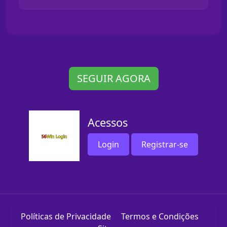
SEGUIR AGORA
Acessos
Login
Registrar-se
Políticas de Privacidade
Termos e Condições