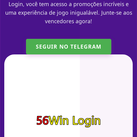
Login, você tem acesso a promoções incríveis e
uma experiência de jogo inigualável. Junte-se aos
vencedores agora!
SEGUIR NO TELEGRAM