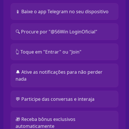
📱 Baixe o app Telegram no seu dispositivo
🔍 Procure por "@56Win LoginOficial"
👆 Toque em "Entrar" ou "Join"
🔔 Ative as notificações para não perder
nada
💬 Participe das conversas e interaja
🎁 Receba bônus exclusivos
automaticamente