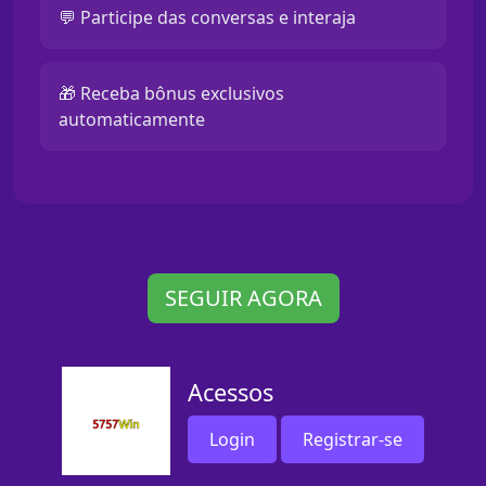
💬 Participe das conversas e interaja
🎁 Receba bônus exclusivos
automaticamente
SEGUIR AGORA
Acessos
Login
Registrar-se