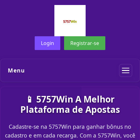
Login
Registrar-se
Menu
📱 5757Win A Melhor
Plataforma de Apostas
Cadastre-se na 5757Win para ganhar bônus no
cadastro e em cada recarga. Com a 5757Win, você