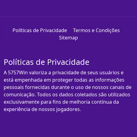
Políticas de Privacidade
Termos e Condições
Sitemap
Políticas de Privacidade
A 5757Win valoriza a privacidade de seus usuários e
está empenhada em proteger todas as informações
pessoais fornecidas durante o uso de nossos canais de
comunicação. Todos os dados coletados são utilizados
exclusivamente para fins de melhoria contínua da
experiência de nossos jogadores.