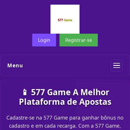
Login
Registrar-se
Menu
📱 577 Game A Melhor
Plataforma de Apostas
Cadastre-se na 577 Game para ganhar bônus no
cadastro e em cada recarga. Com a 577 Game,