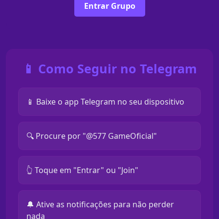
Entrar Grupo
📱 Como Seguir no Telegram
📱 Baixe o app Telegram no seu dispositivo
🔍 Procure por "@577 GameOficial"
👆 Toque em "Entrar" ou "Join"
🔔 Ative as notificações para não perder
nada