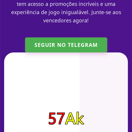
tem acesso a promoções incríveis e uma
experiência de jogo inigualável. Junte-se aos
vencedores agora!
SEGUIR NO TELEGRAM