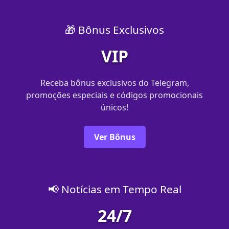
🎁 Bônus Exclusivos
VIP
Receba bônus exclusivos do Telegram,
promoções especiais e códigos promocionais
únicos!
Ver Bônus
📢 Notícias em Tempo Real
24/7