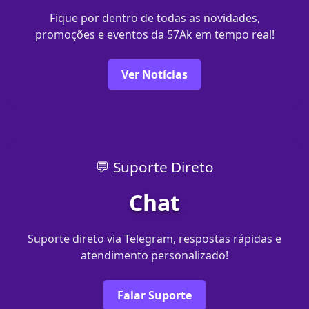
Fique por dentro de todas as novidades,
promoções e eventos da 57Ak em tempo real!
Ver Notícias
💬 Suporte Direto
Chat
Suporte direto via Telegram, respostas rápidas e
atendimento personalizado!
Falar Suporte