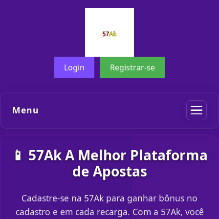
Login
Registrar-se
Menu
📱 57Ak A Melhor Plataforma
de Apostas
Cadastre-se na 57Ak para ganhar bônus no
cadastro e em cada recarga. Com a 57Ak, você