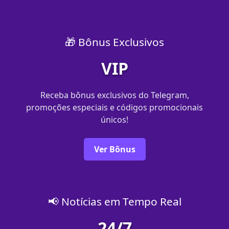
🎁 Bônus Exclusivos
VIP
Receba bônus exclusivos do Telegram,
promoções especiais e códigos promocionais
únicos!
Ver Bônus
📢 Notícias em Tempo Real
24/7