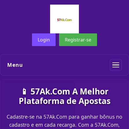
Login
Registrar-se
Menu
📱 57Ak.Com A Melhor
Plataforma de Apostas
Cadastre-se na 57Ak.Com para ganhar bônus no
cadastro e em cada recarga. Com a 57Ak.Com,