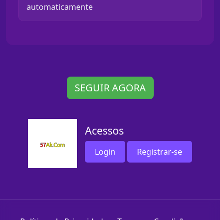
automaticamente
SEGUIR AGORA
Acessos
Login
Registrar-se