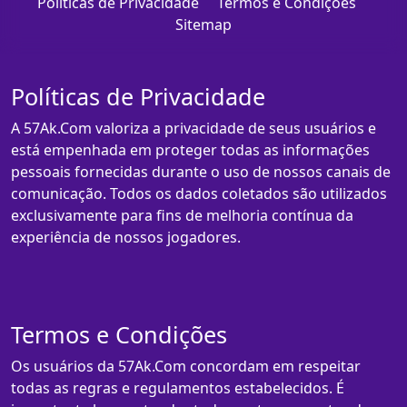
Políticas de Privacidade
Termos e Condições
Sitemap
Políticas de Privacidade
A 57Ak.Com valoriza a privacidade de seus usuários e
está empenhada em proteger todas as informações
pessoais fornecidas durante o uso de nossos canais de
comunicação. Todos os dados coletados são utilizados
exclusivamente para fins de melhoria contínua da
experiência de nossos jogadores.
Termos e Condições
Os usuários da 57Ak.Com concordam em respeitar
todas as regras e regulamentos estabelecidos. É