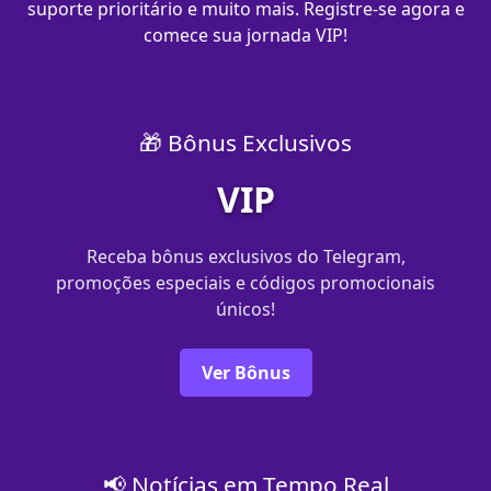
suporte prioritário e muito mais. Registre-se agora e
comece sua jornada VIP!
🎁 Bônus Exclusivos
VIP
Receba bônus exclusivos do Telegram,
promoções especiais e códigos promocionais
únicos!
Ver Bônus
📢 Notícias em Tempo Real