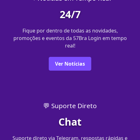
24/7
Fique por dentro de todas as novidades,
promoções e eventos da 57Bra Login em tempo
real!
Ver Notícias
💬 Suporte Direto
Chat
Suporte direto via Telegram, respostas rápidas e