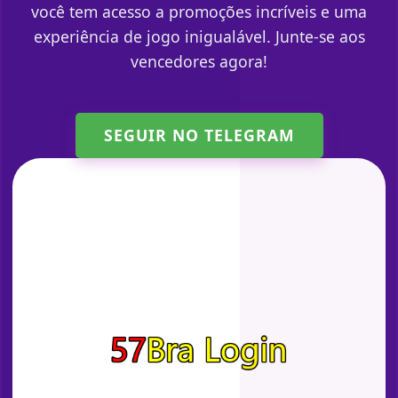
você tem acesso a promoções incríveis e uma
experiência de jogo inigualável. Junte-se aos
vencedores agora!
SEGUIR NO TELEGRAM