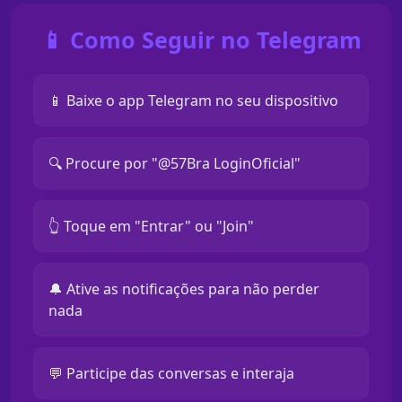
📱 Como Seguir no Telegram
📱 Baixe o app Telegram no seu dispositivo
🔍 Procure por "@57Bra LoginOficial"
👆 Toque em "Entrar" ou "Join"
🔔 Ative as notificações para não perder
nada
💬 Participe das conversas e interaja