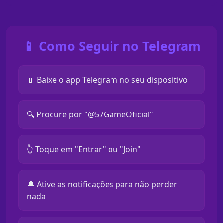
📱 Como Seguir no Telegram
📱 Baixe o app Telegram no seu dispositivo
🔍 Procure por "@57GameOficial"
👆 Toque em "Entrar" ou "Join"
🔔 Ative as notificações para não perder
nada