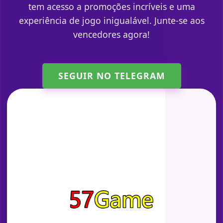
tem acesso a promoções incríveis e uma
experiência de jogo inigualável. Junte-se aos
vencedores agora!
SEGUIR NO TELEGRAM