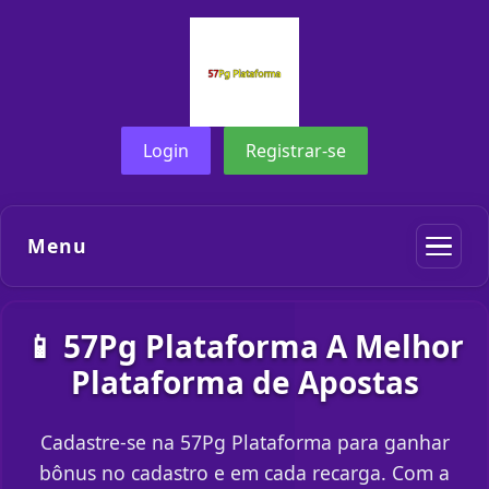
Login
Registrar-se
Menu
📱 57Pg Plataforma A Melhor
Plataforma de Apostas
Cadastre-se na 57Pg Plataforma para ganhar
bônus no cadastro e em cada recarga. Com a