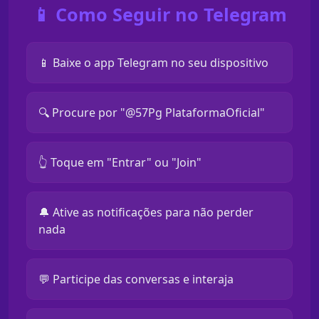
📱 Como Seguir no Telegram
📱 Baixe o app Telegram no seu dispositivo
🔍 Procure por "@57Pg PlataformaOficial"
👆 Toque em "Entrar" ou "Join"
🔔 Ative as notificações para não perder
nada
💬 Participe das conversas e interaja