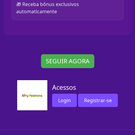
🎁 Receba bônus exclusivos
automaticamente
SEGUIR AGORA
Acessos
Login
Registrar-se