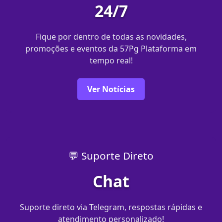
24/7
Fique por dentro de todas as novidades,
promoções e eventos da 57Pg Plataforma em
tempo real!
Ver Notícias
💬 Suporte Direto
Chat
Suporte direto via Telegram, respostas rápidas e
atendimento personalizado!