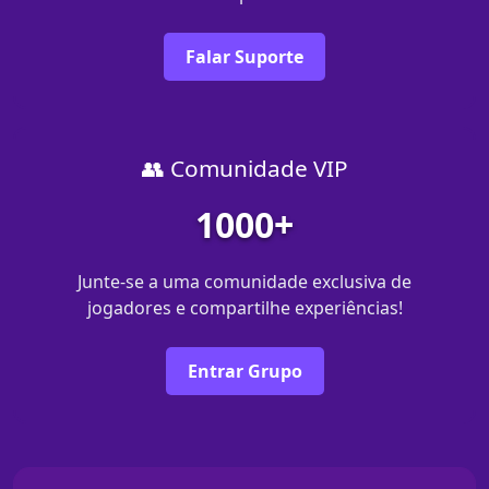
Falar Suporte
👥 Comunidade VIP
1000+
Junte-se a uma comunidade exclusiva de
jogadores e compartilhe experiências!
Entrar Grupo