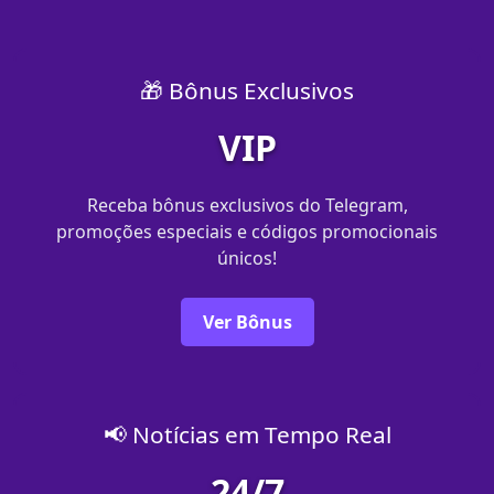
🎁 Bônus Exclusivos
VIP
Receba bônus exclusivos do Telegram,
promoções especiais e códigos promocionais
únicos!
Ver Bônus
📢 Notícias em Tempo Real
24/7