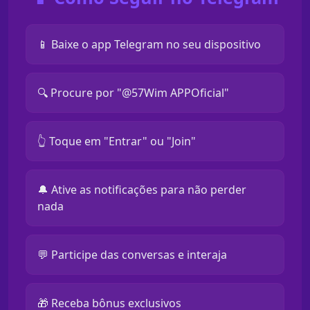
📱 Baixe o app Telegram no seu dispositivo
🔍 Procure por "@57Wim APPOficial"
👆 Toque em "Entrar" ou "Join"
🔔 Ative as notificações para não perder
nada
💬 Participe das conversas e interaja
🎁 Receba bônus exclusivos