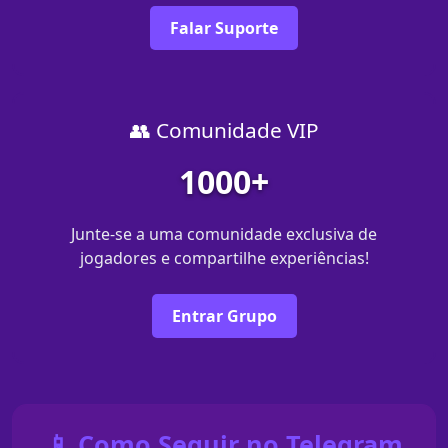
Falar Suporte
👥 Comunidade VIP
1000+
Junte-se a uma comunidade exclusiva de
jogadores e compartilhe experiências!
Entrar Grupo
📱 Como Seguir no Telegram