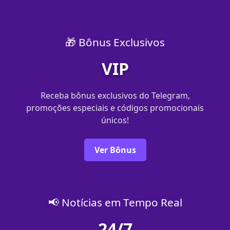
🎁 Bônus Exclusivos
VIP
Receba bônus exclusivos do Telegram,
promoções especiais e códigos promocionais
únicos!
Ver Bônus
📢 Notícias em Tempo Real
24/7