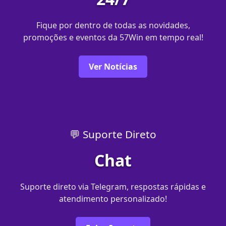
Fique por dentro de todas as novidades,
promoções e eventos da 57Win em tempo real!
Ver Notícias
💬 Suporte Direto
Chat
Suporte direto via Telegram, respostas rápidas e
atendimento personalizado!