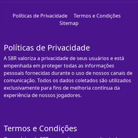
Políticas de Privacidade
Termos e Condições
Sitemap
Políticas de Privacidade
A 58R valoriza a privacidade de seus usuários e está
empenhada em proteger todas as informações
pessoais fornecidas durante o uso de nossos canais de
comunicação. Todos os dados coletados são utilizados
exclusivamente para fins de melhoria contínua da
experiência de nossos jogadores.
Termos e Condições