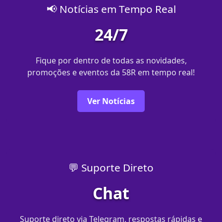
📢 Notícias em Tempo Real
24/7
Fique por dentro de todas as novidades,
promoções e eventos da 58R em tempo real!
Ver Notícias
💬 Suporte Direto
Chat
Suporte direto via Telegram, respostas rápidas e