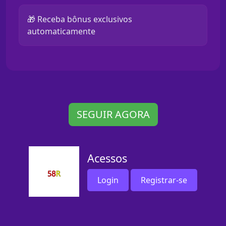
🎁 Receba bônus exclusivos
automaticamente
SEGUIR AGORA
Acessos
Login
Registrar-se