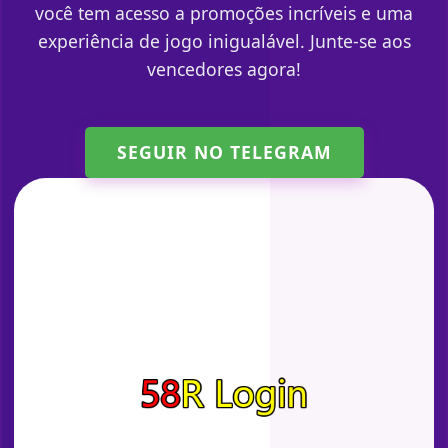
você tem acesso a promoções incríveis e uma
experiência de jogo inigualável. Junte-se aos
vencedores agora!
SEGUIR NO TELEGRAM