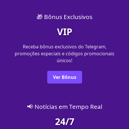
🎁 Bônus Exclusivos
VIP
Receba bônus exclusivos do Telegram,
promoções especiais e códigos promocionais
únicos!
Ver Bônus
📢 Notícias em Tempo Real
24/7