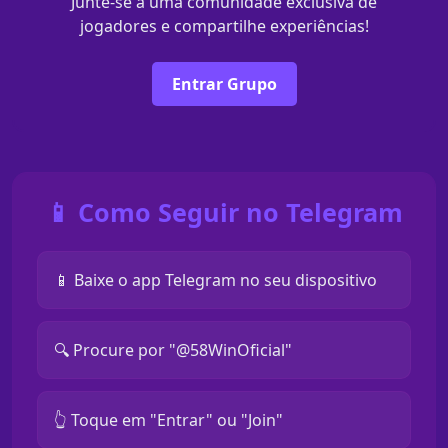
Junte-se a uma comunidade exclusiva de
jogadores e compartilhe experiências!
Entrar Grupo
📱 Como Seguir no Telegram
📱 Baixe o app Telegram no seu dispositivo
🔍 Procure por "@58WinOficial"
👆 Toque em "Entrar" ou "Join"