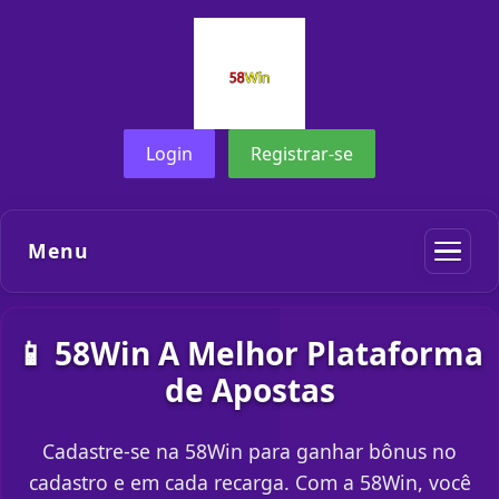
Login
Registrar-se
Menu
📱 58Win A Melhor Plataforma
de Apostas
Cadastre-se na 58Win para ganhar bônus no
cadastro e em cada recarga. Com a 58Win, você