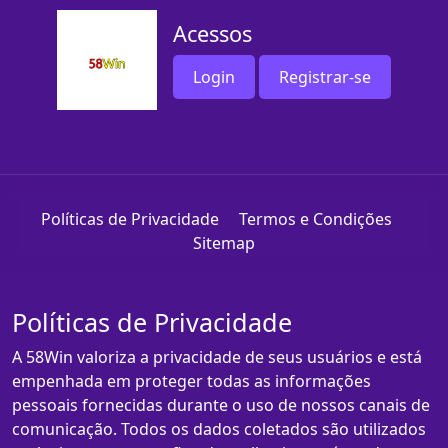
Acessos
Login
Registrar-se
Políticas de Privacidade
Termos e Condições
Sitemap
Políticas de Privacidade
A 58Win valoriza a privacidade de seus usuários e está
empenhada em proteger todas as informações
pessoais fornecidas durante o uso de nossos canais de
comunicação. Todos os dados coletados são utilizados