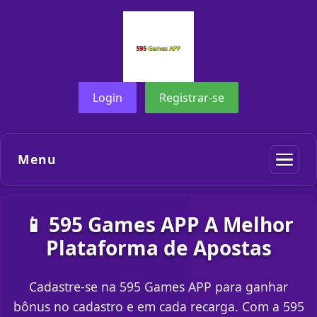
Login
Registrar-se
Menu
📱 595 Games APP A Melhor
Plataforma de Apostas
Cadastre-se na 595 Games APP para ganhar
bônus no cadastro e em cada recarga. Com a 595