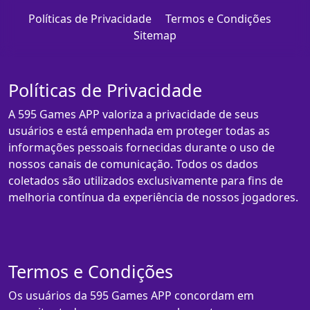
Políticas de Privacidade
Termos e Condições
Sitemap
Políticas de Privacidade
A 595 Games APP valoriza a privacidade de seus
usuários e está empenhada em proteger todas as
informações pessoais fornecidas durante o uso de
nossos canais de comunicação. Todos os dados
coletados são utilizados exclusivamente para fins de
melhoria contínua da experiência de nossos jogadores.
Termos e Condições
Os usuários da 595 Games APP concordam em