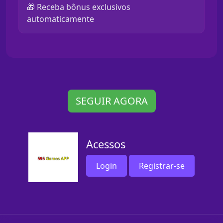
🎁 Receba bônus exclusivos
automaticamente
SEGUIR AGORA
Acessos
Login
Registrar-se