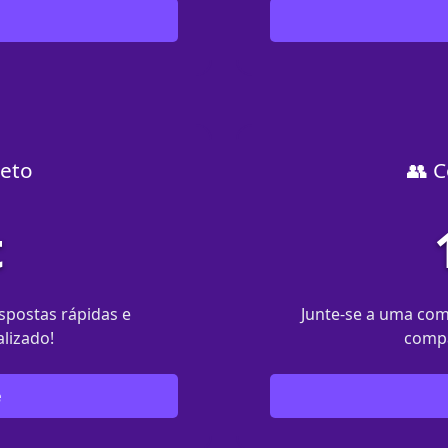
reto
👥 
t
espostas rápidas e
Junte-se a uma com
lizado!
compa
e