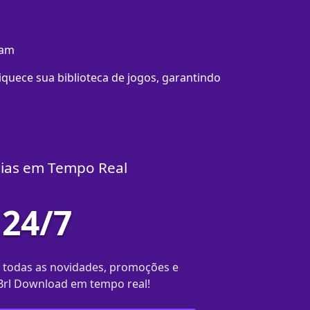
ram
quece sua biblioteca de jogos, garantindo
cias em Tempo Real
24/7
e todas as novidades, promoções e
Brl Download em tempo real!