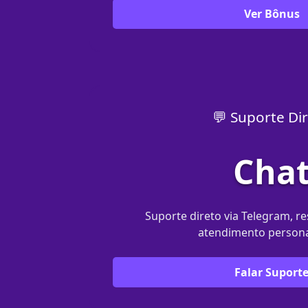
Ver Bônus
💬 Suporte Di
Cha
Suporte direto via Telegram, r
atendimento persona
Falar Suport