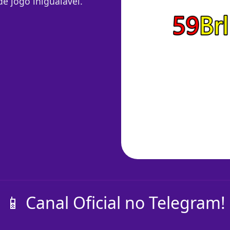
e jogo inigualável.
📱 Canal Oficial no Telegram!