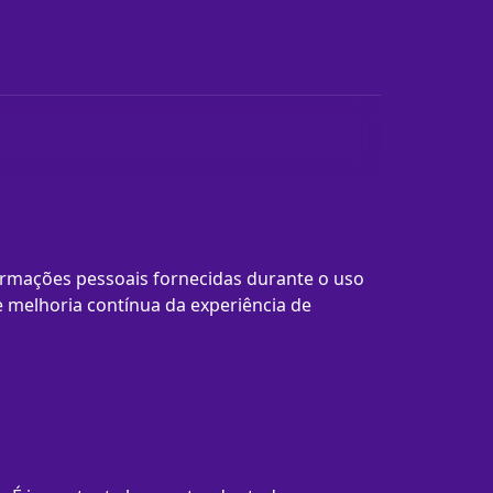
ormações pessoais fornecidas durante o uso
e melhoria contínua da experiência de