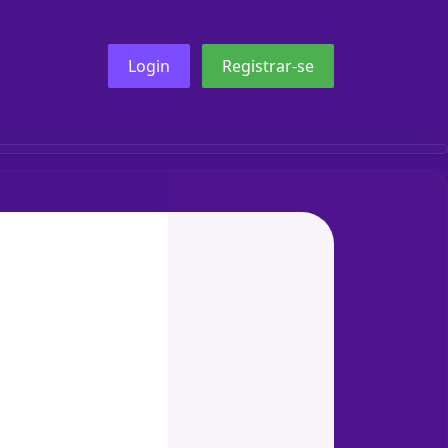
Login
Registrar-se