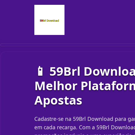
📱 59Brl Downlo
Melhor Platafor
Apostas
Cadastre-se na 59Brl Download para ga
em cada recarga. Com a 59Brl Download