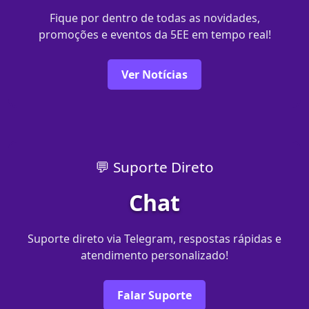
Fique por dentro de todas as novidades,
promoções e eventos da 5EE em tempo real!
Ver Notícias
💬 Suporte Direto
Chat
Suporte direto via Telegram, respostas rápidas e
atendimento personalizado!
Falar Suporte