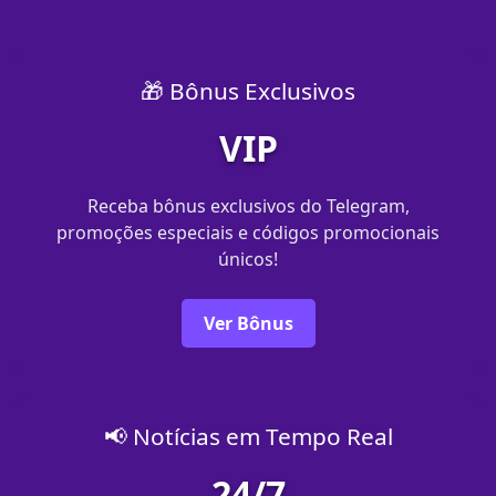
🎁 Bônus Exclusivos
VIP
Receba bônus exclusivos do Telegram,
promoções especiais e códigos promocionais
únicos!
Ver Bônus
📢 Notícias em Tempo Real
24/7