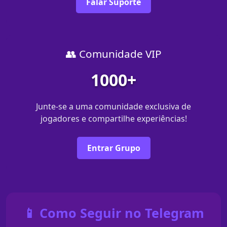
Falar Suporte
👥 Comunidade VIP
1000+
Junte-se a uma comunidade exclusiva de
jogadores e compartilhe experiências!
Entrar Grupo
📱 Como Seguir no Telegram