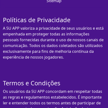
Sitemap
Políticas de Privacidade
A 5U APP valoriza a privacidade de seus usuários e está
empenhada em proteger todas as informações
pessoais fornecidas durante o uso de nossos canais de
comunicação. Todos os dados coletados são utilizados
exclusivamente para fins de melhoria contínua da
experiência de nossos jogadores.
Termos e Condições
Os usuários da 5U APP concordam em respeitar todas
as regras e regulamentos estabelecidos. É importante
ler e entender todos os termos antes de participar de