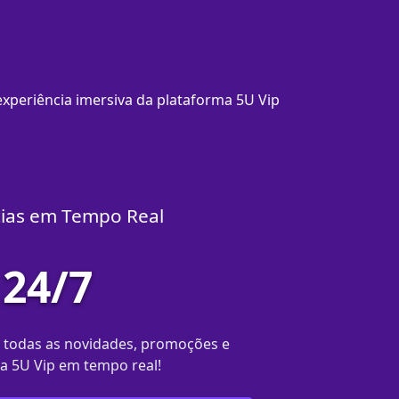
experiência imersiva da plataforma 5U Vip
cias em Tempo Real
24/7
e todas as novidades, promoções e
a 5U Vip em tempo real!