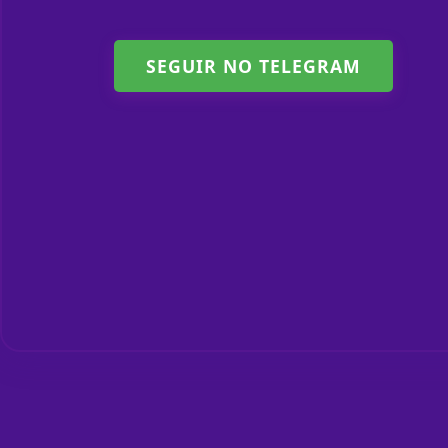
SEGUIR NO TELEGRAM