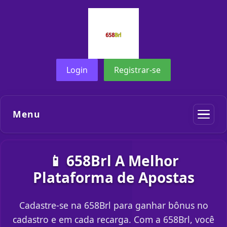
Login
Registrar-se
Menu
📱 658Brl A Melhor
Plataforma de Apostas
Cadastre-se na 658Brl para ganhar bônus no
cadastro e em cada recarga. Com a 658Brl, você