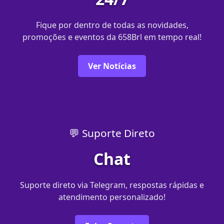
Fique por dentro de todas as novidades,
promoções e eventos da 658Brl em tempo real!
Ver Notícias
💬 Suporte Direto
Chat
Suporte direto via Telegram, respostas rápidas e
atendimento personalizado!