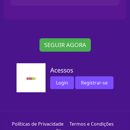
SEGUIR AGORA
Acessos
Login
Registrar-se
Políticas de Privacidade
Termos e Condições