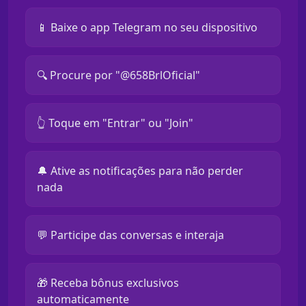
📱 Baixe o app Telegram no seu dispositivo
🔍 Procure por "@658BrlOficial"
👆 Toque em "Entrar" ou "Join"
🔔 Ative as notificações para não perder
nada
💬 Participe das conversas e interaja
🎁 Receba bônus exclusivos
automaticamente