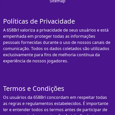
Sitemap
Políticas de Privacidade
A 658Brl valoriza a privacidade de seus usuários e está
empenhada em proteger todas as informações
pessoais fornecidas durante o uso de nossos canais de
comunicação. Todos os dados coletados são utilizados
exclusivamente para fins de melhoria contínua da
experiência de nossos jogadores.
Termos e Condições
Os usuários da 658Brl concordam em respeitar todas
as regras e regulamentos estabelecidos. É importante
ler e entender todos os termos antes de participar de