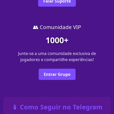
Falar Suporte
👥 Comunidade VIP
1000+
Junte-se a uma comunidade exclusiva de
jogadores e compartilhe experiências!
Entrar Grupo
📱 Como Seguir no Telegram