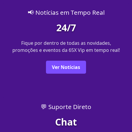
📢 Notícias em Tempo Real
24/7
Fique por dentro de todas as novidades,
promoções e eventos da 65X Vip em tempo real!
Ver Notícias
💬 Suporte Direto
Chat