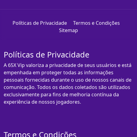
Políticas de Privacidade
Termos e Condições
Sitemap
Políticas de Privacidade
A 65X Vip valoriza a privacidade de seus usuários e está
empenhada em proteger todas as informações
pessoais fornecidas durante o uso de nossos canais de
comunicação. Todos os dados coletados são utilizados
exclusivamente para fins de melhoria contínua da
experiência de nossos jogadores.
Termos e Condições