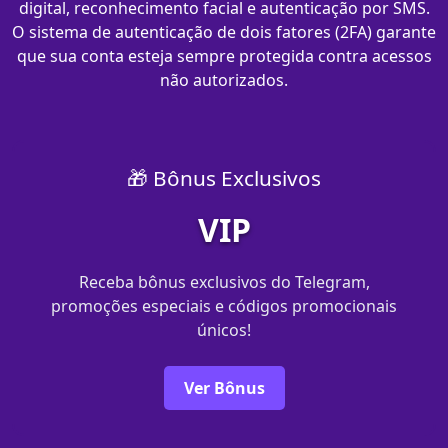
digital, reconhecimento facial e autenticação por SMS.
O sistema de autenticação de dois fatores (2FA) garante
que sua conta esteja sempre protegida contra acessos
não autorizados.
🎁 Bônus Exclusivos
VIP
Receba bônus exclusivos do Telegram,
promoções especiais e códigos promocionais
únicos!
Ver Bônus