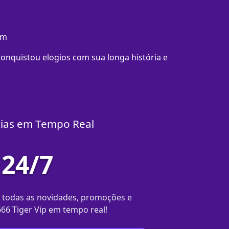
am
conquistou elogios com sua longa história e
cias em Tempo Real
24/7
e todas as novidades, promoções e
66 Tiger Vip em tempo real!