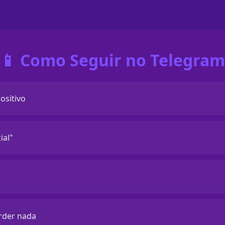
📱 Como Seguir no Telegram
ositivo
ial"
erder nada