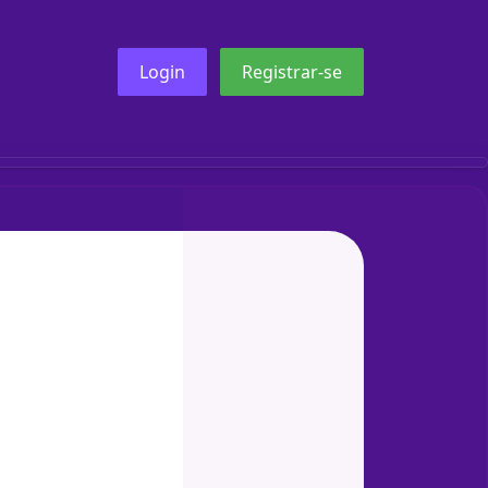
Login
Registrar-se