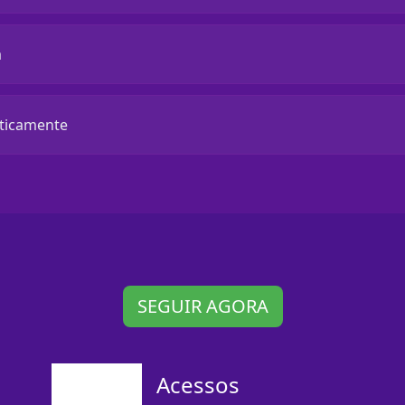
a
aticamente
SEGUIR AGORA
Acessos