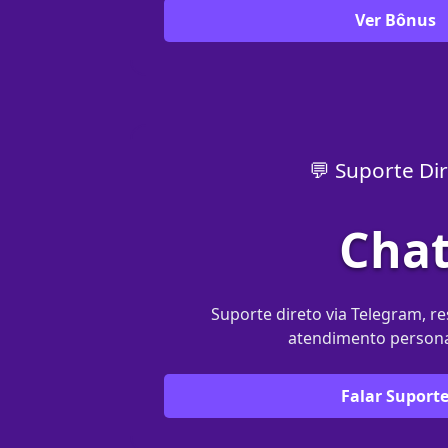
Ver Bônus
💬 Suporte Di
Cha
Suporte direto via Telegram, r
atendimento persona
Falar Suport