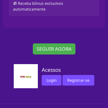
🎁 Receba bônus exclusivos
automaticamente
SEGUIR AGORA
Acessos
Login
Registrar-se