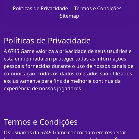
Políticas de Privacidade
Termos e Condições
Sitemap
Políticas de Privacidade
A 6745 Game valoriza a privacidade de seus usuários e
está empenhada em proteger todas as informações
pessoais fornecidas durante o uso de nossos canais de
comunicação. Todos os dados coletados são utilizados
exclusivamente para fins de melhoria contínua da
experiência de nossos jogadores.
Termos e Condições
Os usuários da 6745 Game concordam em respeitar