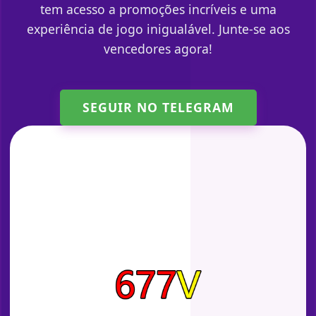
tem acesso a promoções incríveis e uma
experiência de jogo inigualável. Junte-se aos
vencedores agora!
SEGUIR NO TELEGRAM