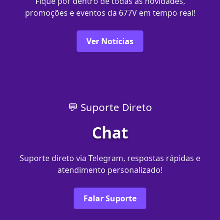
Fique por dentro de todas as novidades,
promoções e eventos da 677V em tempo real!
Ver Notícias
💬 Suporte Direto
Chat
Suporte direto via Telegram, respostas rápidas e
atendimento personalizado!
Falar Suporte