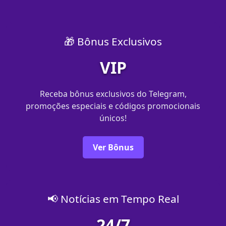
🎁 Bônus Exclusivos
VIP
Receba bônus exclusivos do Telegram,
promoções especiais e códigos promocionais
únicos!
Ver Bônus
📢 Notícias em Tempo Real
24/7