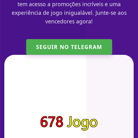
tem acesso a promoções incríveis e uma
experiência de jogo inigualável. Junte-se aos
vencedores agora!
SEGUIR NO TELEGRAM