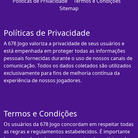
Políticas de Privacidade
Termos e Condições
Sitemap
Políticas de Privacidade
A 678 Jogo valoriza a privacidade de seus usuários e
está empenhada em proteger todas as informações
pessoais fornecidas durante o uso de nossos canais de
comunicação. Todos os dados coletados são utilizados
exclusivamente para fins de melhoria contínua da
experiência de nossos jogadores.
Termos e Condições
Os usuários da 678 Jogo concordam em respeitar todas
as regras e regulamentos estabelecidos. É importante